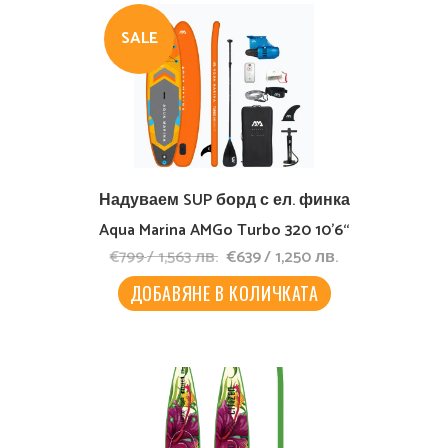
SALE
Надуваем SUP борд с ел. финка
Aqua Marina AMGo Turbo 320 10’6“
Original
Текущата
€
799
/
1,563
лв.
€
639
/
1,250
лв.
price
цена
was:
е:
ДОБАВЯНЕ В КОЛИЧКАТА
€799
€639
/
/
1,563
1,250
лв..
лв..