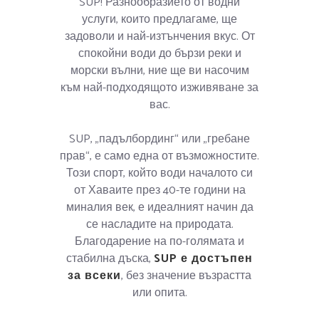
SUP! Разнообразието от водни
услуги, които предлагаме, ще
задоволи и най-изтънчения вкус. От
спокойни води до бързи реки и
морски вълни, ние ще ви насочим
към най-подходящото изживяване за
вас.
SUP, „падълбординг“ или „гребане
прав“, е само една от възможностите.
Този спорт, който води началото си
от Хаваите през 40-те години на
миналия век, е идеалният начин да
се насладите на природата.
Благодарение на по-голямата и
стабилна дъска,
SUP е достъпен
за всеки
, без значение възрастта
или опита.