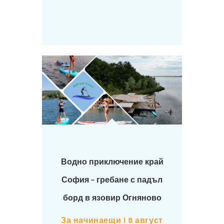
Водно приключение край
София – гребане с падъл
борд в язовир Огняново
За начинаещи | 8 август