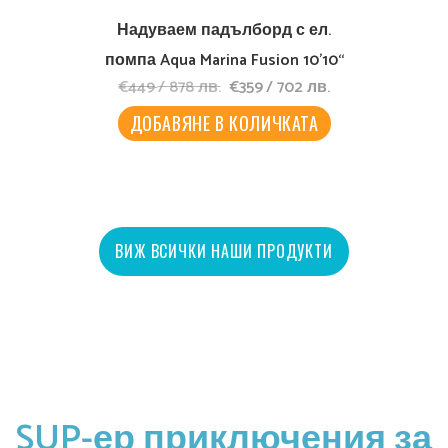
Надуваем падълборд с ел.
помпа Aqua Marina Fusion 10’10“
Original
Текущата
€
449
/
878
лв.
€
359
/
702
лв.
price
цена
was:
е:
ДОБАВЯНЕ В КОЛИЧКАТА
€449
€359
/
/
878
702
лв..
лв..
ВИЖ ВСИЧКИ НАШИ ПРОДУКТИ
SUP-ер приключения за