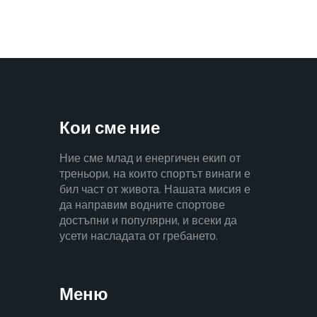
Кои сме ние
Ние сме млад и енергичен екип от
треньори, на които спортът винаги е
бил част от живота. Нашата мисия е
да направим водните спортове
достъпни и популярни, и всеки да
усети насладата от гребането.
Меню