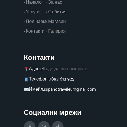
› Начало
› За нас
› Услуги
› Събития
› Под наем
› Магазин
› Контакти
› Галерия
Контакти
Адрес:
Къде да ни намерите
Телефон:
0893 613 925
Имейл:
supandtraveleu@gmail.com
Социални мрежи