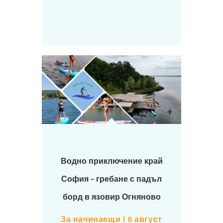
Водно приключение край
София – гребане с падъл
борд в язовир Огняново
За начинаещи | 8 август