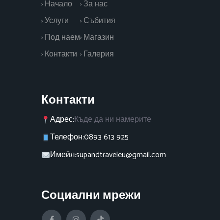
› Начало
› За нас
› Услуги
› Събития
› Под наем
› Магазин
› Контакти
› Галерия
Контакти
Адрес:
Къде да ни намерите
Телефон:
0893 613 925
Имейл:
supandtraveleu@gmail.com
Социални мрежи