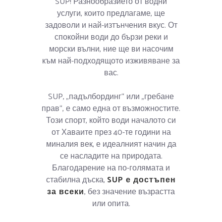
SUP! Разнообразието от водни
услуги, които предлагаме, ще
задоволи и най-изтънчения вкус. От
спокойни води до бързи реки и
морски вълни, ние ще ви насочим
към най-подходящото изживяване за
вас.
SUP, „падълбординг“ или „гребане
прав“, е само една от възможностите.
Този спорт, който води началото си
от Хаваите през 40-те години на
миналия век, е идеалният начин да
се насладите на природата.
Благодарение на по-голямата и
стабилна дъска,
SUP е достъпен
за всеки
, без значение възрастта
или опита.