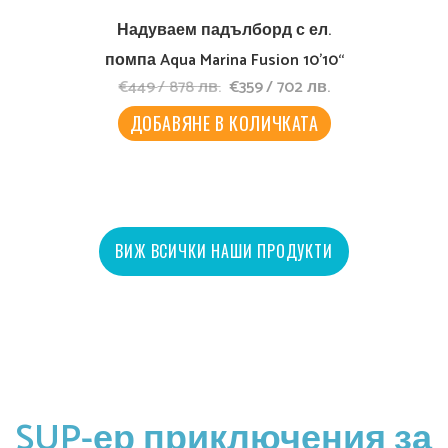
Надуваем падълборд с ел.
помпа Aqua Marina Fusion 10’10“
Original
Текущата
€
449
/
878
лв.
€
359
/
702
лв.
price
цена
was:
е:
ДОБАВЯНЕ В КОЛИЧКАТА
€449
€359
/
/
878
702
лв..
лв..
ВИЖ ВСИЧКИ НАШИ ПРОДУКТИ
SUP-ер приключения за