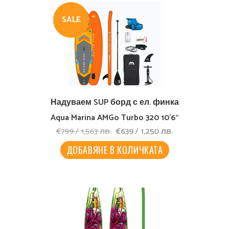
SALE
Надуваем SUP борд с ел. финка
Aqua Marina AMGo Turbo 320 10’6“
Original
Текущата
€
799
/
1,563
лв.
€
639
/
1,250
лв.
price
цена
was:
е:
ДОБАВЯНЕ В КОЛИЧКАТА
€799
€639
/
/
1,563
1,250
лв..
лв..