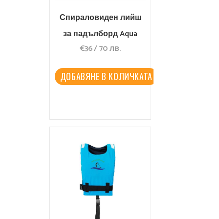
Спираловиден лийш
за падълборд Aqua
€
36
/
70
лв.
Marina 10’/7mm
ДОБАВЯНЕ В КОЛИЧКАТА