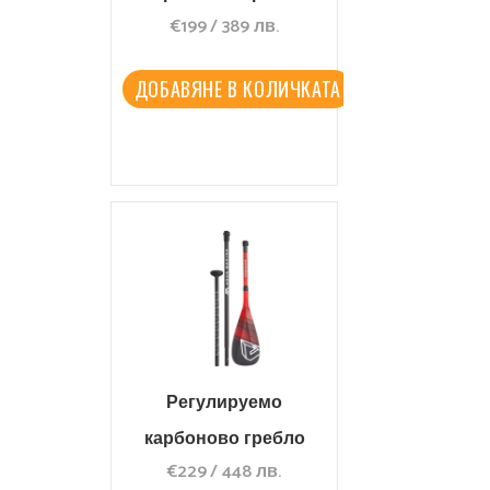
€
199
/
389
лв.
WATTSUP Pure Carbon
C100 3D
ДОБАВЯНЕ В КОЛИЧКАТА
Регулируемо
карбоново гребло
€
229
/
448
лв.
Aqua Marina Carbon Pro