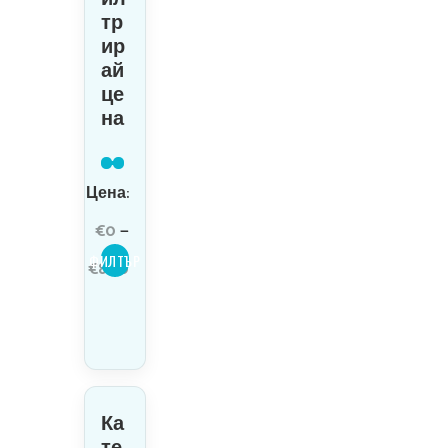
тр
ир
ай
це
на
Минимална
Максимална
Цена:
цена
цена
€0
—
ФИЛТЪР
€800
Ка