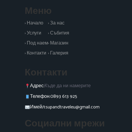
Меню
› Начало
› За нас
› Услуги
› Събития
› Под наем
› Магазин
› Контакти
› Галерия
Контакти
Адрес:
Къде да ни намерите
Телефон:
0893 613 925
Имейл:
supandtraveleu@gmail.com
Социални мрежи