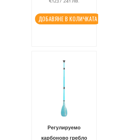
€
123
/
241
лв.
Marina Carbon Guide
ДОБАВЯНЕ В КОЛИЧКАТА
Регулируемо
карбоново гребло