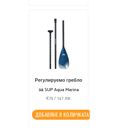
Регулируемо гребло
за SUP Aqua Marina
€
75
/
147
лв.
Adjustable
Fiberglass/Carbon
ДОБАВЯНЕ В КОЛИЧКАТА