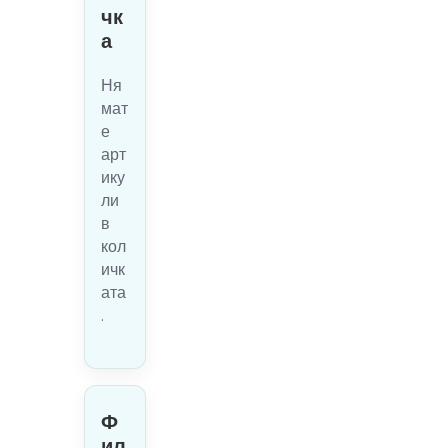
чк
а
Ня
мат
е
арт
ику
ли
в
кол
ичк
ата
.
Ф
ил