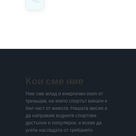
Кои сме ние
Ние сме млад и енергичен екип от
треньори, на които спортът винаги е
бил част от живота. Нашата мисия е
да направим водните спортове
достъпни и популярни, и всеки да
усети насладата от гребането.