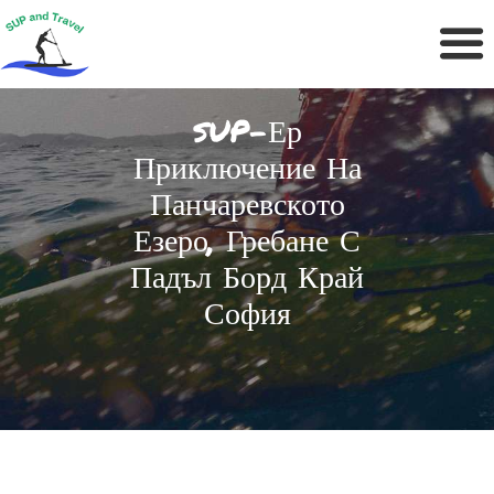
UP-Ер
S
Приключение На
Панчаревското
Езеро, Гребане С
Падъл Борд Край
София