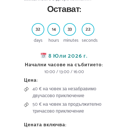
Остават:
3
2
1
4
3
3
2
3
days
hours
minutes
seconds
8 Юли 2026 г.
Начални часове на събитието:
10:00 / 13:00 / 16:00
Цена:
40 € на човек за незабравимо
двучасово приключение
50 € на човек за продължително
тричасово приключение
Цената включва: