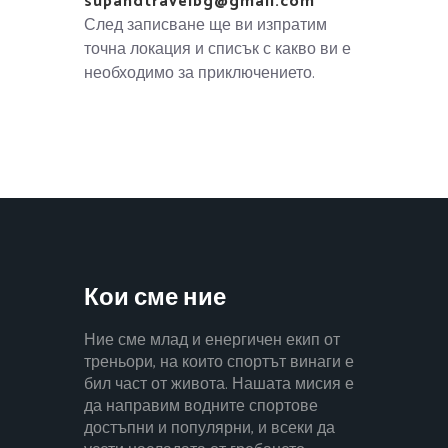
supandtravelbg@gmail.com
След записване ще ви изпратим
точна локация и списък с какво ви е
необходимо за приключението.
Кои сме ние
Ние сме млад и енергичен екип от
треньори, на които спортът винаги е
бил част от живота. Нашата мисия е
да направим водните спортове
достъпни и популярни, и всеки да