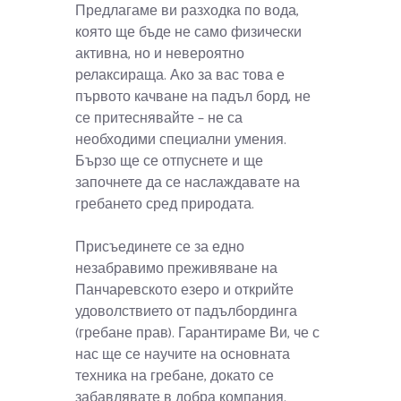
Предлагаме ви разходка по вода,
която ще бъде не само физически
активна, но и невероятно
релаксираща. Ако за вас това е
първото качване на падъл борд, не
се притеснявайте – не са
необходими специални умения.
Бързо ще се отпуснете и ще
започнете да се наслаждавате на
гребането сред природата.
Присъединете се за едно
незабравимо преживяване на
Панчаревското езеро и открийте
удоволствието от падълбординга
(гребане прав). Гарантираме Ви, че с
нас ще се научите на основната
техника на гребане, докато се
забавлявате в добра компания.