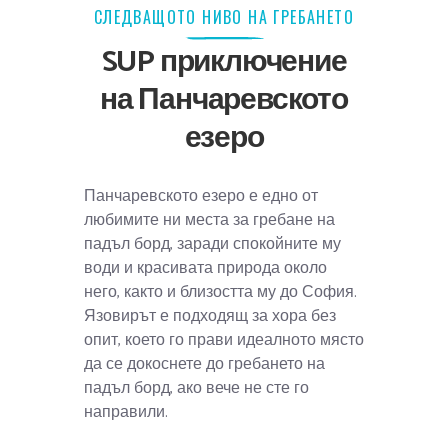
СЛЕДВАЩОТО НИВО НА ГРЕБАНЕТО
SUP приключение
на Панчаревското
езеро
Панчаревското езеро е едно от
любимите ни места за гребане на
падъл борд, заради спокойните му
води и красивата природа около
него, както и близостта му до София.
Язовирът е подходящ за хора без
опит, което го прави идеалното място
да се докоснете до гребането на
падъл борд, ако вече не сте го
направили.