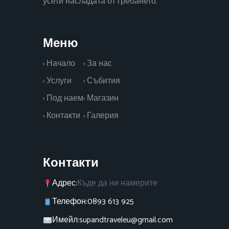
усети насладата от гребането.
Меню
› Начало
› За нас
› Услуги
› Събития
› Под наем
› Магазин
› Контакти
› Галерия
Контакти
Адрес:
Къде да ни намерите
Телефон:
0893 613 925
Имейл:
supandtraveleu@gmail.com