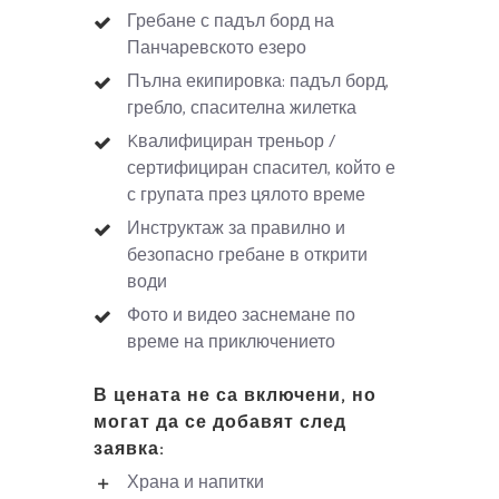
Гребане с падъл борд на
Панчаревското езеро
Пълна екипировка: падъл борд,
гребло, спасителна жилетка
Kвалифициран треньор /
сертифициран спасител, който е
с групата през цялото време
Инструктаж за правилно и
безопасно гребане в открити
води
Фото и видео заснемане по
време на приключението
В цената не са включени, но
могат да се добавят след
заявка:
Храна и напитки