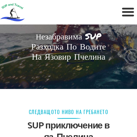
Езабравима SUP
Н
Разходка По Водите
На Язовир Пчелина
СЛЕДВАЩОТО НИВО НА ГРЕБАНЕТО
SUP приключение в