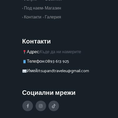
› Под наем
› Магазин
› Контакти
› Галерия
Контакти
Адрес:
Къде да ни намерите
Телефон:
0893 613 925
Имейл:
supandtraveleu@gmail.com
Социални мрежи