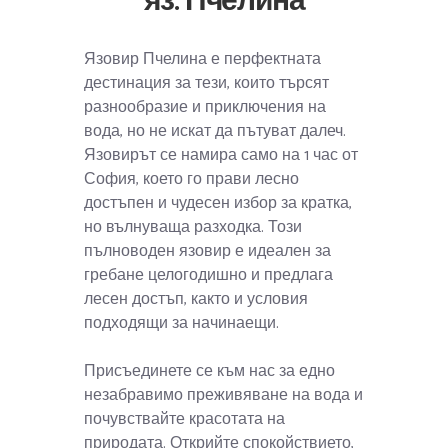
яз. Пчелина
Язовир Пчелина е перфектната
дестинация за тези, които търсят
разнообразие и приключения на
вода, но не искат да пътуват далеч.
Язовирът се намира само на 1 час от
София, което го прави лесно
достъпен и чудесен избор за кратка,
но вълнуваща разходка. Този
пълноводен язовир е идеален за
гребане целогодишно и предлага
лесен достъп, както и условия
подходящи за начинаещи.
Присъединете се към нас за едно
незабравимо преживяване на вода и
почувствайте красотата на
природата. Открийте спокойствието,