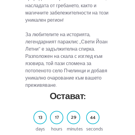
насладата от гребането, както и
магичните забележителности на този
уникален регион!
За любителите на историята,
легендарният параклис „Свети Йоан
Летни“ е задължителна спирка.
Разположен на скала с изглед към
язовира, той пази спомена за
потопеното село Пчелинци и добавя
уникално очарование към вашето
преживяване.
Остават:
1
3
1
7
2
9
4
5
days
hours
minutes
seconds