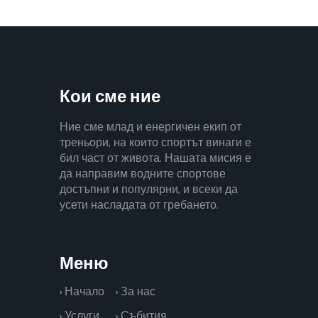
Кои сме ние
Ние сме млад и енергичен екип от
треньори, на които спортът винаги е
бил част от живота. Нашата мисия е
да направим водните спортове
достъпни и популярни, и всеки да
усети насладата от гребането.
Меню
› Начало
› За нас
› Услуги
› Събития