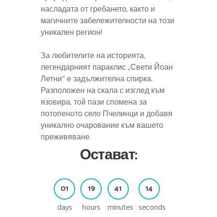
насладата от гребането, както и
магичните забележителности на този
уникален регион!
За любителите на историята,
легендарният параклис „Свети Йоан
Летни“ е задължителна спирка.
Разположен на скала с изглед към
язовира, той пази спомена за
потопеното село Пчелинци и добавя
уникално очарование към вашето
преживяване.
Остават:
0
1
1
9
4
1
1
4
days
hours
minutes
seconds