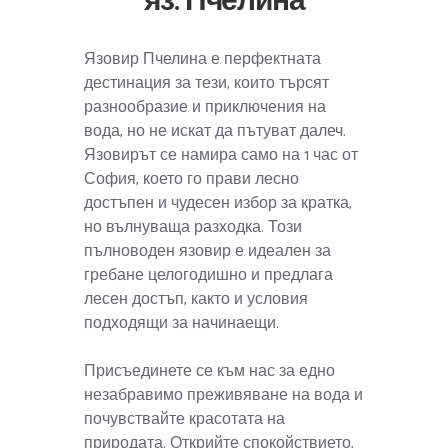
яз. Пчелина
Язовир Пчелина е перфектната
дестинация за тези, които търсят
разнообразие и приключения на
вода, но не искат да пътуват далеч.
Язовирът се намира само на 1 час от
София, което го прави лесно
достъпен и чудесен избор за кратка,
но вълнуваща разходка. Този
пълноводен язовир е идеален за
гребане целогодишно и предлага
лесен достъп, както и условия
подходящи за начинаещи.
Присъединете се към нас за едно
незабравимо преживяване на вода и
почувствайте красотата на
природата. Открийте спокойствието,