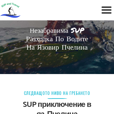
Езабравима SUP
Н
Разходка По Водите
На Язовир Пчелина
СЛЕДВАЩОТО НИВО НА ГРЕБАНЕТО
SUP приключение в