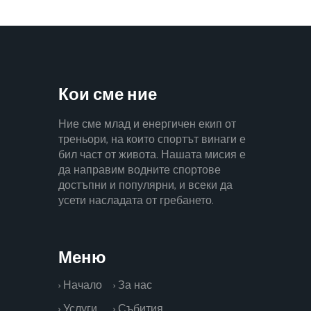
Кои сме ние
Ние сме млад и енергичен екип от
треньори, на които спортът винаги е
бил част от живота. Нашата мисия е
да направим водните спортове
достъпни и популярни, и всеки да
усети насладата от гребането.
Меню
› Начало
› За нас
› Услуги
› Събития