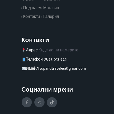
› Под наем
› Магазин
› Контакти
› Галерия
Контакти
Адрес:
Къде да ни намерите
Телефон:
0893 613 925
Имейл:
supandtraveleu@gmail.com
Социални мрежи