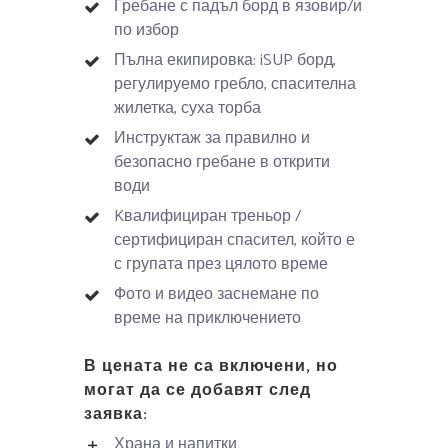
Гребане с падъл борд в язовир/и
по избор
Пълна екипировка: iSUP борд,
регулируемо гребло, спасителна
жилетка, суха торба
Инструктаж за правилно и
безопасно гребане в открити
води
Kвалифициран треньор /
сертифициран спасител, който е
с групата през цялото време
Фото и видео заснемане по
време на приключението
В цената не са включени, но
могат да се добавят след
заявка:
Храна и напитки