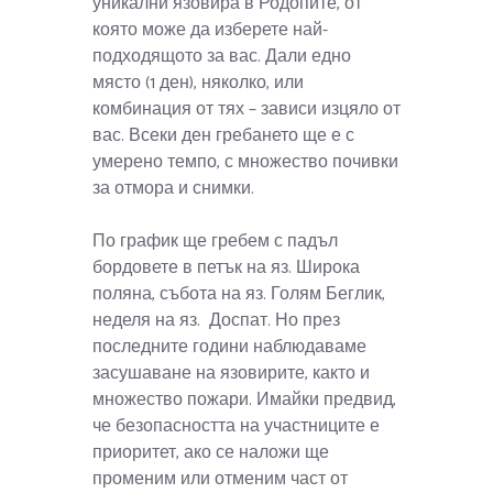
уникални язовира в Родопите, от
която може да изберете най-
подходящото за вас. Дали едно
място (1 ден), няколко, или
комбинация от тях – зависи изцяло от
вас. Всеки ден гребането ще е с
умерено темпо, с множество почивки
за отмора и снимки.
По график ще гребем с падъл
бордовете в петък на яз. Широка
поляна, събота на яз. Голям Беглик,
неделя на яз. Доспат. Но през
последните години наблюдаваме
засушаване на язовирите, както и
множество пожари. Имайки предвид,
че безопасността на участниците е
приоритет, ако се наложи ще
променим или отменим част от