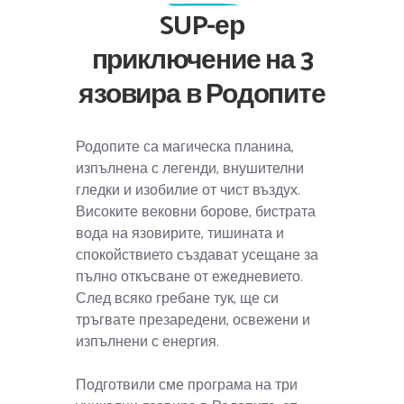
SUP-ер
приключение на 3
язовира в Родопите
Родопите са магическа планина,
изпълнена с легенди, внушителни
гледки и изобилие от чист въздух.
Високите вековни борове, бистрата
вода на язовирите, тишината и
спокойствието създават усещане за
пълно откъсване от ежедневието.
След всяко гребане тук, ще си
тръгвате презаредени, освежени и
изпълнени с енергия.
Подготвили сме програма на три