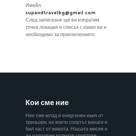
Имейл:
supandtravelbg@gmail.com
След записване ще ви изпратим
точна локация и списък с какво ви е
необходимо за приключението.
Кои сме ние
Ние сме млад и енергичен екип от
треньори, на които спортът винаги е
бил част от живота. Нашата мисия е
да направим водните спортове