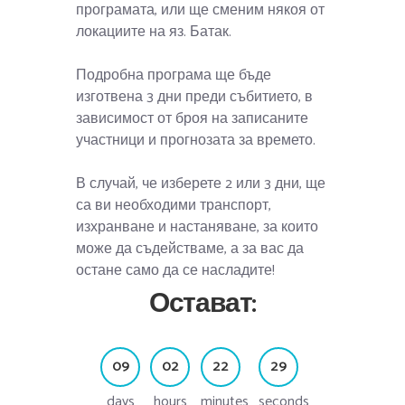
програмата, или ще сменим някоя от
локациите на яз. Батак.
Подробна програма ще бъде
изготвена 3 дни преди събитието, в
зависимост от броя на записаните
участници и прогнозата за времето.
В случай, че изберете 2 или 3 дни, ще
са ви необходими транспорт,
изхранване и настаняване, за които
може да съдействаме, а за вас да
остане само да се насладите!
Остават:
0
9
0
2
2
2
2
9
days
hours
minutes
seconds