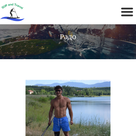
Адо
Р