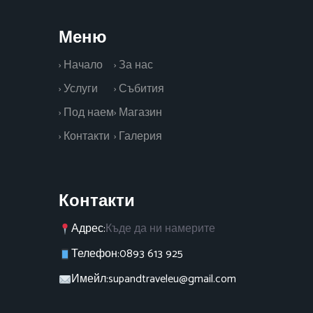
Меню
› Начало
› За нас
› Услуги
› Събития
› Под наем
› Магазин
› Контакти
› Галерия
Контакти
Адрес:
Къде да ни намерите
Телефон:
0893 613 925
Имейл:
supandtraveleu@gmail.com