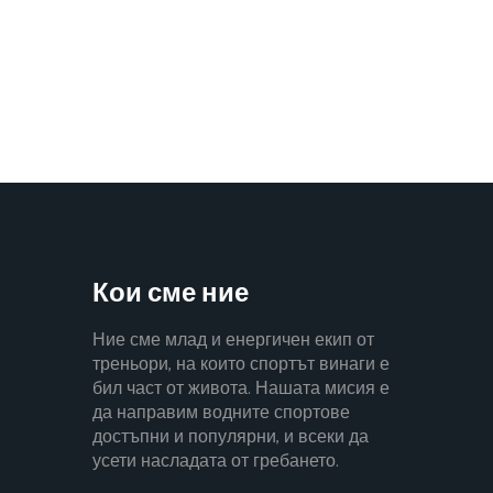
Кои сме ние
Ние сме млад и енергичен екип от
треньори, на които спортът винаги е
бил част от живота. Нашата мисия е
да направим водните спортове
достъпни и популярни, и всеки да
усети насладата от гребането.